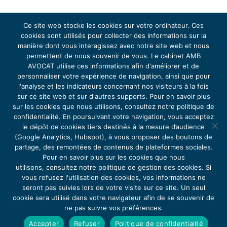
Ce site web stocke les cookies sur votre ordinateur. Ces
cookies sont utilisés pour collecter des informations sur la
manière dont vous interagissez avec notre site web et nous
permettent de nous souvenir de vous. Le cabinet AMB
AVOCAT utilise ces informations afin d'améliorer et de
personnaliser votre expérience de navigation, ainsi que pour
l'analyse et les indicateurs concernant nos visiteurs à la fois
© 2021, AMB Avocat – All Rights Reserved.
sur ce site web et sur d'autres supports. Pour en savoir plus
sur les cookies que nous utilisons, consultez notre politique de
confidentialité. En poursuivant votre navigation, vous acceptez
le dépôt de cookies tiers destinés à la mesure d’audience
Mentions légales
(Google Analytics, Hubspot), à vous proposer des boutons de
partage, des remontées de contenus de plateformes sociales.
Politique de confidentialité
Pour en savoir plus sur les cookies que nous
utilisons, consultez notre politique de gestion des cookies. Si
vous refusez l'utilisation des cookies, vos informations ne
Politique de gestion des cookies
seront pas suivies lors de votre visite sur ce site. Un seul
cookie sera utilisé dans votre navigateur afin de se souvenir de
site réalisé par www.kevin-lemeur.fr
ne pas suivre vos préférences.
Accepter
Refuser
Politique de confidentialité